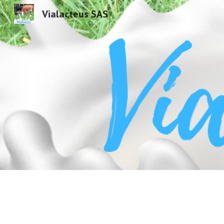
Vialacteus SAS
Sk