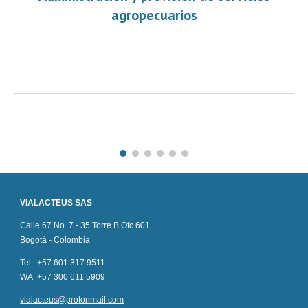
agropecuarios
VIALACTEUS SAS
Calle 67 No. 7 - 35 Torre B Ofc 601
Bogotá - Colombia
Tel +57 601 317 9511
WA +57 300 611 5909
vialacteus@protonmail.com